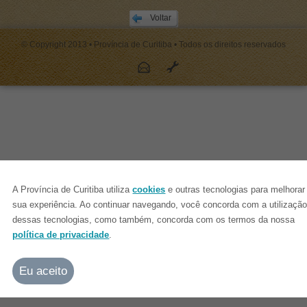
Voltar
© Copyright 2013 • Província de Curitiba • Todos os direitos reservados
A Província de Curitiba utiliza
cookies
e outras tecnologias para melhorar
sua experiência. Ao continuar navegando, você concorda com a utilizaçã
dessas tecnologias, como também, concorda com os termos da nossa
política de privacidade
.
Eu aceito