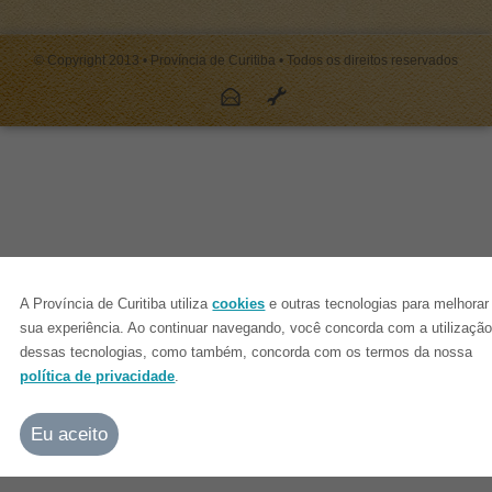
© Copyright 2013 • Província de Curitiba • Todos os direitos reservados
A Província de Curitiba utiliza
cookies
e outras tecnologias para melhorar
sua experiência. Ao continuar navegando, você concorda com a utilizaçã
dessas tecnologias, como também, concorda com os termos da nossa
política de privacidade
.
Eu aceito